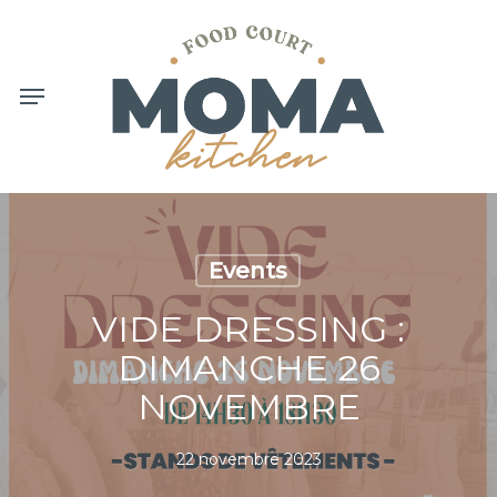
Skip
to
main
content
Menu
Events
VIDE DRESSING :
DIMANCHE 26
NOVEMBRE
22 novembre 2023