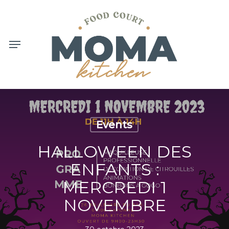
Skip
to
main
content
Menu
Events
HALLOWEEN DES
ENFANTS :
MERCREDI 1
NOVEMBRE