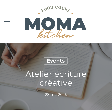
Skip
to
main
content
Menu
Events
Atelier écriture
créative
28 mai 2026