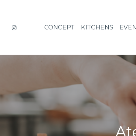
Skip
to
main
content
instagram
CONCEPT
KITCHENS
EVE
At