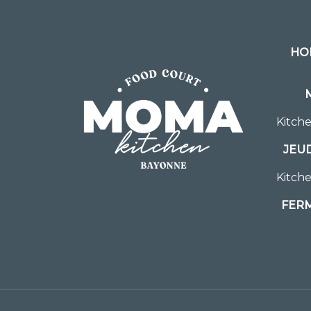
HO
Kitche
JEUD
Kitche
FERM