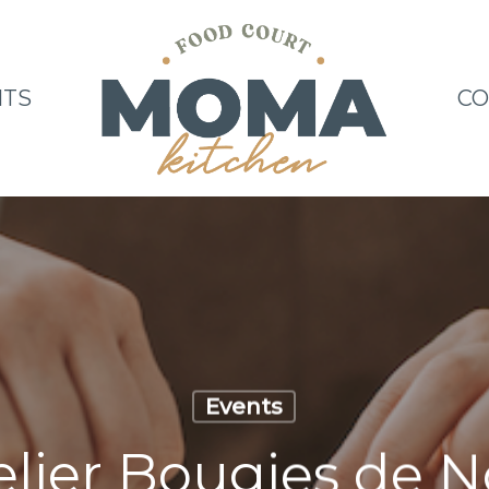
NTS
CO
Events
elier Bougies de N