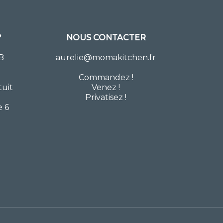
?
NOUS CONTACTER
B
aurelie@momakitchen.fr
Commandez
!
tuit
Venez !
Privatisez !
e 6