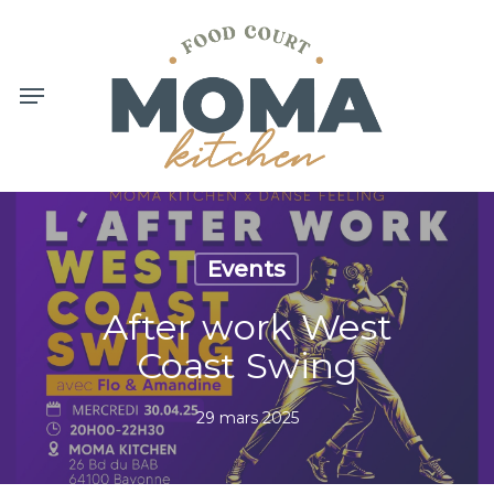
Skip
to
main
content
Menu
Events
After work West
Coast Swing
29 mars 2025